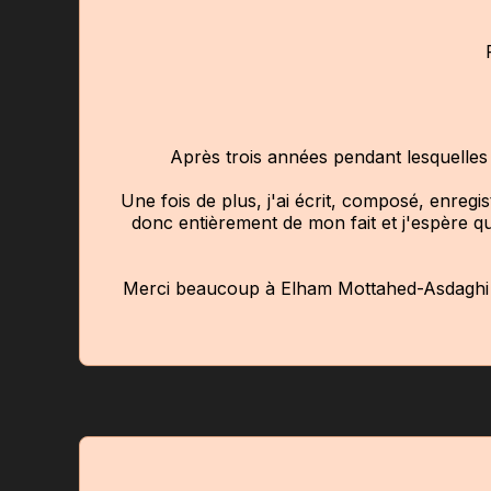
Après trois années pendant lesquelles 
Une fois de plus, j'ai écrit, composé, enregis
donc entièrement de mon fait et j'espère qu
Merci beaucoup à Elham Mottahed-Asdaghi (ca