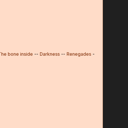
The bone inside
--
Darkness
--
Renegades
-