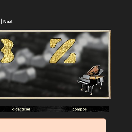
| Next
didacticiel
compos