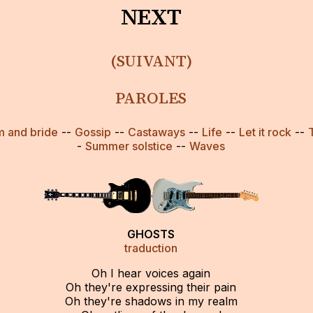
NEXT
(SUIVANT)
PAROLES
 and bride
--
Gossip
--
Castaways
--
Life
--
Let it rock
--
-
Summer solstice
--
Waves
GHOSTS
traduction
Oh I hear voices again
Oh they're expressing their pain
Oh they're shadows in my realm