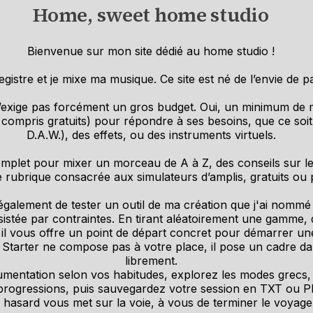
Home, sweet home studio
Bienvenue sur mon site dédié au home studio !
gistre et je mixe ma musique. Ce site est né de l’envie de 
n’exige pas forcément un gros budget. Oui, un minimum de m
(y compris gratuits) pour répondre à ses besoins, que ce soit
D.A.W.), des effets, ou des instruments virtuels.
complet pour mixer un morceau de A à Z, des conseils sur le
e rubrique consacrée aux simulateurs d’amplis, gratuits ou p
galement de tester un outil de ma création que j'ai nommé 
ssistée par contraintes. En tirant aléatoirement une gamme,
 il vous offre un point de départ concret pour démarrer un
Starter ne compose pas à votre place, il pose un cadre dan
librement.
umentation selon vos habitudes, explorez les modes grecs, 
progressions, puis sauvegardez votre session en TXT ou P
 hasard vous met sur la voie, à vous de terminer le voyage